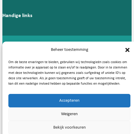
Handige links
Copyright © 2026, Nederlandse Vereniging voor Medische
Beheer toestemming
Microbiologie
Om de beste ervaringen te bieden, gebruiken wij technologieën zoals cookies om
Privacy statement
Cookies
informatie over je apparaat op te slaan en/of te raadplegen. Door in te stemmen
met deze technologieën kunnen wij gegevens zoals surfgedrag of unieke ID's op
deze site verwerken. Als je geen toestemming geeft of uw toestemming intrekt,
kan dit een nadelige invloed hebben op bepaalde functies en mogelijkheden.
Accepteren
Weigeren
Bekijk voorkeuren