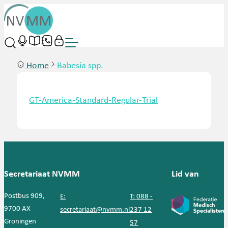
Home
Babesia spp.
GT-America-Standard-Regular-Trial
Secretariaat NVMM
Lid van
Postbus 909,
E:
T: 088 -
9700 AX
secretariaat@nvmm.nl
237 12
Groningen
57