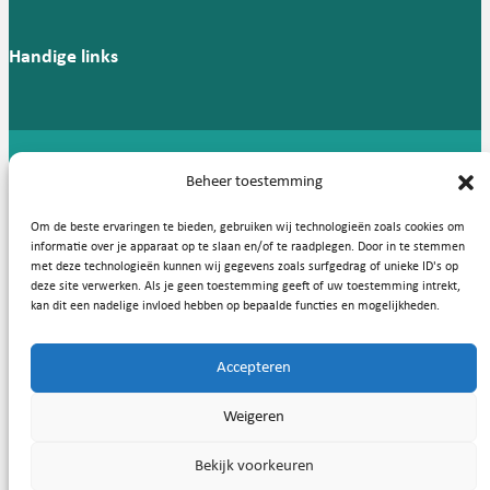
Handige links
Copyright © 2026, Nederlandse Vereniging voor Medische
Beheer toestemming
Microbiologie
Om de beste ervaringen te bieden, gebruiken wij technologieën zoals cookies om
Privacy statement
Cookies
informatie over je apparaat op te slaan en/of te raadplegen. Door in te stemmen
met deze technologieën kunnen wij gegevens zoals surfgedrag of unieke ID's op
deze site verwerken. Als je geen toestemming geeft of uw toestemming intrekt,
kan dit een nadelige invloed hebben op bepaalde functies en mogelijkheden.
Accepteren
Weigeren
Bekijk voorkeuren