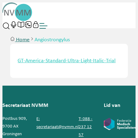
Home
Angiostrongylus
GT-America-Standard-Ultra-Light-Italic-Trial
Secretariaat NVMM
Lid van
Postbus 909,
E:
T: 088 -
9700 AX
secretariaat@nvmm.nl
237 12
Groningen
57