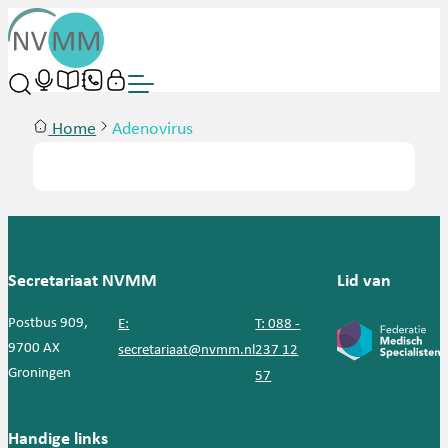
Home
Adenovirus
Secretariaat NVMM
Lid van
Postbus 909,
E:
T: 088 -
9700 AX
secretariaat@nvmm.nl
237 12
Groningen
57
Handige links