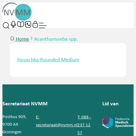
Home
Acanthamoeba spp.
Houschka Rounded Medium
Secretariaat NVMM
Lid van
Postbus 909,
E:
T: 088 -
9700 AX
secretariaat@nvmm.nl
237 12
Groningen
57