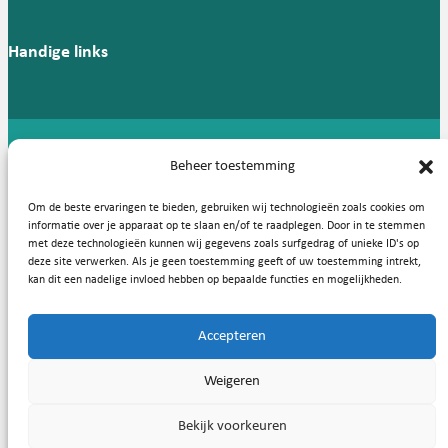
Handige links
Copyright © 2026, Nederlandse Vereniging voor Medische
Beheer toestemming
Microbiologie
Om de beste ervaringen te bieden, gebruiken wij technologieën zoals cookies om
Privacy statement
Cookies
informatie over je apparaat op te slaan en/of te raadplegen. Door in te stemmen
met deze technologieën kunnen wij gegevens zoals surfgedrag of unieke ID's op
deze site verwerken. Als je geen toestemming geeft of uw toestemming intrekt,
kan dit een nadelige invloed hebben op bepaalde functies en mogelijkheden.
Accepteren
Weigeren
Bekijk voorkeuren