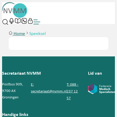
Home
Speeksel
Secretariaat NVMM
Lid van
Postbus 909,
E:
T: 088 -
9700 AX
secretariaat@nvmm.nl
237 12
Groningen
57
Handige links