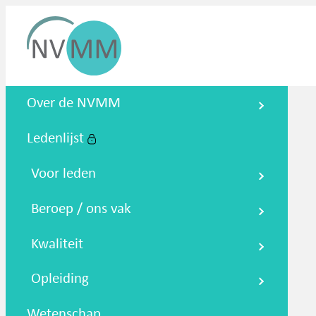
Nederlandse Vereniging voor
Over de NVMM
Medische Microbiologie
Ledenlijst
Zoeken
Podcasts
NTMM
NVAMM
Co
Voor leden
Beroep / ons vak
Kwaliteit
Opleiding
Wetenschap