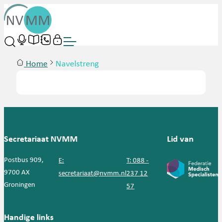
Home
Navelstreng
Secretariaat NVMM
Lid van
Postbus 909,
E:
T: 088 -
9700 AX
secretariaat@nvmm.nl
237 12
Groningen
57
Handige links