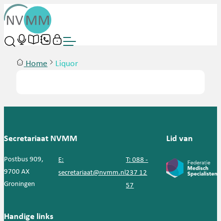
Home
Liquor
Secretariaat NVMM
Lid van
Postbus 909,
E:
T: 088 -
9700 AX
secretariaat@nvmm.nl
237 12
Groningen
57
Handige links