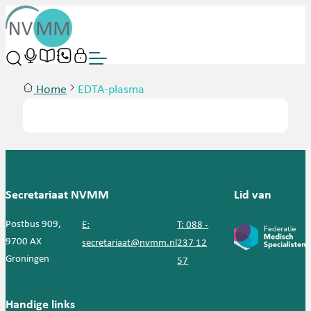
Home
EDTA-plasma
Secretariaat NVMM
Lid van
Postbus 909,
E:
T: 088 -
9700 AX
secretariaat@nvmm.nl
237 12
Groningen
57
Handige links