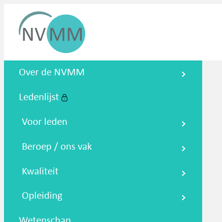
Nederlandse Vereniging voor
Over de NVMM
Medische Microbiologie
Ledenlijst
Zoeken
Podcasts
NTMM
NVAMM
Co
Voor leden
Beroep / ons vak
Kwaliteit
Opleiding
Wetenschap