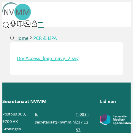
Home
PCR & LiPA
DocAccess_logo_navy_2.svg
Secretariaat NVMM
Lid van
Postbus 909,
E:
T: 088 -
9700 AX
secretariaat@nvmm.nl
237 12
Groningen
57