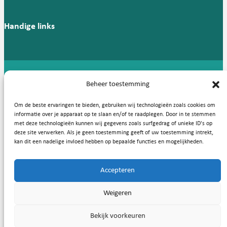
Handige links
Copyright © 2026, Nederlandse Vereniging voor Medische
Beheer toestemming
Microbiologie
Om de beste ervaringen te bieden, gebruiken wij technologieën zoals cookies om
Privacy statement
Cookies
informatie over je apparaat op te slaan en/of te raadplegen. Door in te stemmen
met deze technologieën kunnen wij gegevens zoals surfgedrag of unieke ID's op
deze site verwerken. Als je geen toestemming geeft of uw toestemming intrekt,
kan dit een nadelige invloed hebben op bepaalde functies en mogelijkheden.
Accepteren
Weigeren
Bekijk voorkeuren