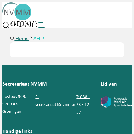
Home
AFLP
Secretariaat NVMM
Lid van
Postbus 909,
E:
T: 088 -
9700 AX
secretariaat@nvmm.nl
237 12
Groningen
57
Handige links