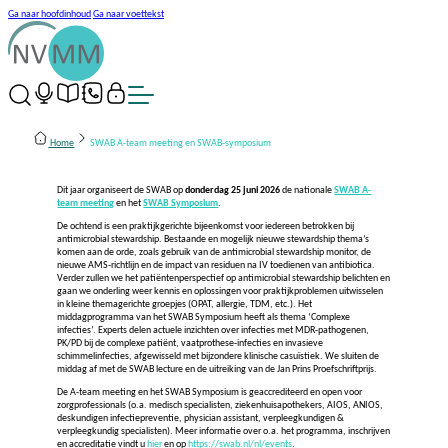
Ga naar hoofdinhoud
Ga naar voettekst
Home
SWAB A-team meeting en SWAB-symposium
Dit jaar organiseert de SWAB op
donderdag 25 juni 2026
de nationale
SWAB A-
team meeting
en het
SWAB Symposium
.
De ochtend is een praktijkgerichte bijeenkomst voor iedereen betrokken bij
antimicrobial stewardship. Bestaande en mogelijk nieuwe stewardship thema’s
komen aan de orde, zoals gebruik van de antimicrobial stewardship monitor, de
nieuwe AMS-richtlijn en de impact van residuen na IV toedienen van antibiotica.
Verder zullen we het patiëntenperspectief op antimicrobial stewardship belichten en
gaan we onderling weer kennis en oplossingen voor praktijkproblemen uitwisselen
in kleine themagerichte groepjes (OPAT, allergie, TDM, etc.). Het
middagprogramma van het SWAB Symposium heeft als thema ‘Complexe
infecties’. Experts delen actuele inzichten over infecties met MDR-pathogenen,
PK/PD bij de complexe patiënt, vaatprothese-infecties en invasieve
schimmelinfecties, afgewisseld met bijzondere klinische casuïstiek. We sluiten de
middag af met de SWAB lecture en de uitreiking van de Jan Prins Proefschriftprijs.
De A-team meeting en het SWAB Symposium is geaccrediteerd en open voor
zorgprofessionals (o.a. medisch specialisten, ziekenhuisapothekers, AIOS, ANIOS,
deskundigen infectiepreventie, physician assistant, verpleegkundigen &
verpleegkundig specialisten). Meer informatie over o.a. het programma, inschrijven
en accreditatie vindt u
hier
en op
https://swab.nl/nl/events
.