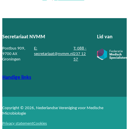
Secretariaat NVMM
Lid van
Postbus 909,
E:
T: 088 -
9700 AX
secretariaat@nvmm.nl
237 12
Groningen
57
Handige links
Copyright © 2026, Nederlandse Vereniging voor Medische
Microbiologie
Privacy statement
Cookies