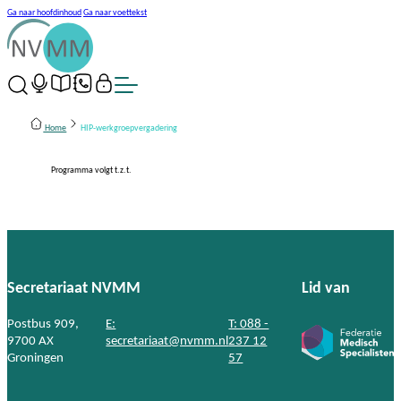
Ga naar hoofdinhoud
Ga naar voettekst
Home
HIP-werkgroepvergadering
Programma volgt t.z.t.
Secretariaat NVMM
Lid van
Postbus 909,
E:
T: 088 -
9700 AX
secretariaat@nvmm.nl
237 12
Groningen
57