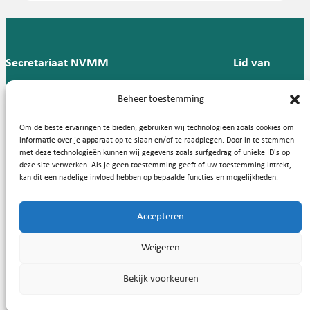
Secretariaat NVMM
Lid van
Postbus 909,
E:
T: 088 -
Beheer toestemming
9700 AX
secretariaat@nvmm.nl
237 12
Groningen
57
Om de beste ervaringen te bieden, gebruiken wij technologieën zoals cookies om
informatie over je apparaat op te slaan en/of te raadplegen. Door in te stemmen
met deze technologieën kunnen wij gegevens zoals surfgedrag of unieke ID's op
deze site verwerken. Als je geen toestemming geeft of uw toestemming intrekt,
Handige links
kan dit een nadelige invloed hebben op bepaalde functies en mogelijkheden.
Accepteren
Copyright © 2026, Nederlandse Vereniging voor Medische
Weigeren
Microbiologie
Bekijk voorkeuren
Privacy statement
Cookies