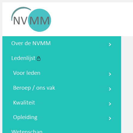
Nederlandse Vereniging voor
Over de NVMM
Medische Microbiologie
Ledenlijst
Zoeken
Podcasts
NTMM
NVAMM
Co
Voor leden
Beroep / ons vak
Kwaliteit
Opleiding
Wetenschap