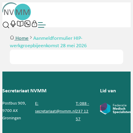
Home
Aanmeldformulier HIP-
werkgroepbijeenkomst 28 mei 2026
Secretariaat NVMM
Lid van
Postbus 909,
E:
T: 088 -
9700 AX
secretariaat@nvmm.nl
237 12
Groningen
57