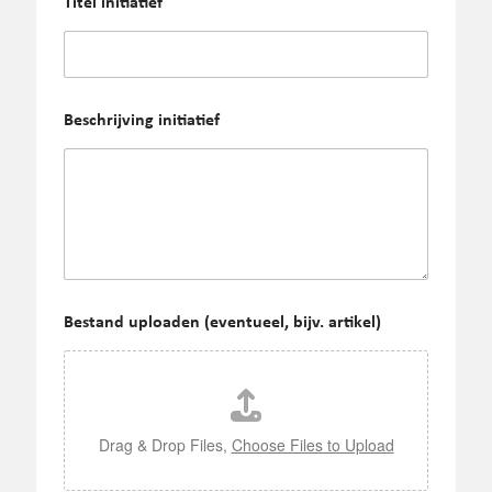
Titel initiatief
B
Beschrijving initiatief
e
s
c
h
r
i
j
v
i
n
Bestand uploaden (eventueel, bijv. artikel)
g
*
i
n
i
t
Drag & Drop Files,
Choose Files to Upload
i
a