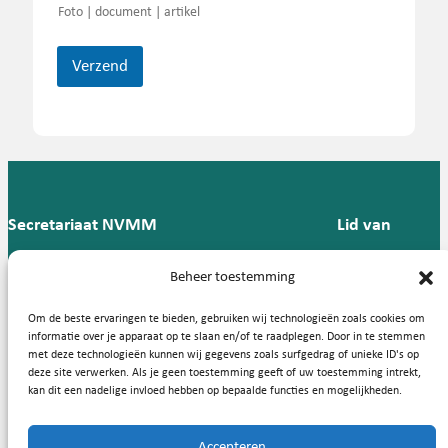
t
Foto | document | artikel
i
e
f
Verzend
Secretariaat NVMM
Lid van
Postbus 909,
E:
T: 088 -
Beheer toestemming
9700 AX
secretariaat@nvmm.nl
237 12
Groningen
57
Om de beste ervaringen te bieden, gebruiken wij technologieën zoals cookies om
informatie over je apparaat op te slaan en/of te raadplegen. Door in te stemmen
met deze technologieën kunnen wij gegevens zoals surfgedrag of unieke ID's op
deze site verwerken. Als je geen toestemming geeft of uw toestemming intrekt,
Handige links
kan dit een nadelige invloed hebben op bepaalde functies en mogelijkheden.
Accepteren