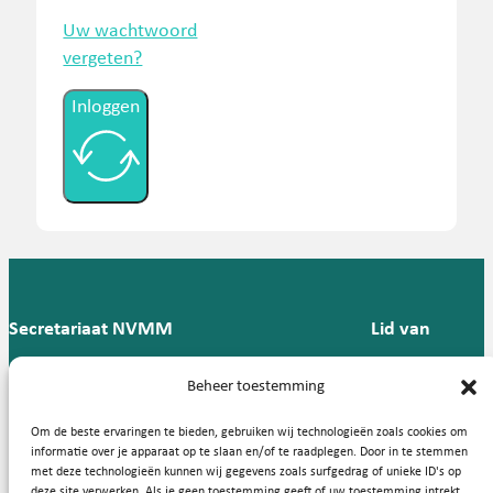
Uw wachtwoord
vergeten?
Inloggen
Secretariaat NVMM
Lid van
Postbus 909,
E:
T: 088 -
Beheer toestemming
9700 AX
secretariaat@nvmm.nl
237 12
Groningen
57
Om de beste ervaringen te bieden, gebruiken wij technologieën zoals cookies om
informatie over je apparaat op te slaan en/of te raadplegen. Door in te stemmen
met deze technologieën kunnen wij gegevens zoals surfgedrag of unieke ID's op
deze site verwerken. Als je geen toestemming geeft of uw toestemming intrekt,