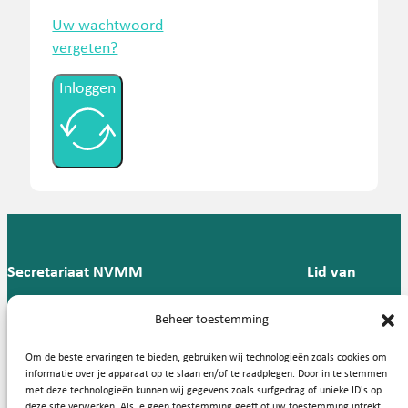
Uw wachtwoord
vergeten?
Inloggen
Secretariaat NVMM
Lid van
Postbus 909,
E:
T: 088 -
Beheer toestemming
9700 AX
secretariaat@nvmm.nl
237 12
Groningen
57
Om de beste ervaringen te bieden, gebruiken wij technologieën zoals cookies om
informatie over je apparaat op te slaan en/of te raadplegen. Door in te stemmen
met deze technologieën kunnen wij gegevens zoals surfgedrag of unieke ID's op
deze site verwerken. Als je geen toestemming geeft of uw toestemming intrekt,