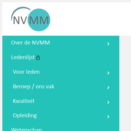
Nederlandse Vereniging voor
Over de NVMM
Medische Microbiologie
Ledenlijst
Zoeken
Podcasts
NTMM
NVAMM
Co
Voor leden
Beroep / ons vak
Kwaliteit
Opleiding
Wetenschap