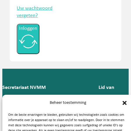
Uw wachtwoord
vergeten?
Inloggen
Secretariaat NVMM
Lid van
Postbus 909,
E:
T: 088 -
Beheer toestemming
9700 AX
secretariaat@nvmm.nl
237 12
Groningen
57
Om de beste ervaringen te bieden, gebruiken wij technologieën zoals cookies om
informatie over je apparaat op te slaan en/of te raadplegen. Door in te stemmen
met deze technologieën kunnen wij gegevens zoals surfgedrag of unieke ID's op
deze site verwerken. Als je geen toestemming geeft of uw toestemming intrekt,