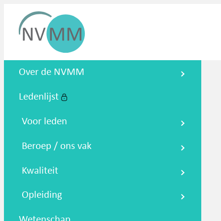
Nederlandse Vereniging voor
Over de NVMM
Medische Microbiologie
Ledenlijst
Zoeken
Podcasts
NTMM
NVAMM
Co
Voor leden
Beroep / ons vak
Kwaliteit
Opleiding
Wetenschap