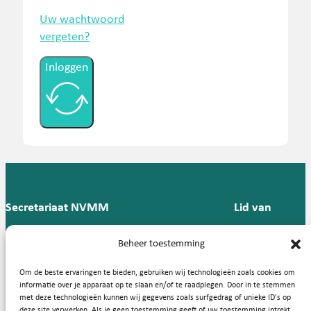
Uw wachtwoord
vergeten?
Inloggen
Secretariaat NVMM
Lid van
Postbus 909,
E:
T: 088 -
Beheer toestemming
9700 AX
secretariaat@nvmm.nl
237 12
Groningen
57
Om de beste ervaringen te bieden, gebruiken wij technologieën zoals cookies om
informatie over je apparaat op te slaan en/of te raadplegen. Door in te stemmen
met deze technologieën kunnen wij gegevens zoals surfgedrag of unieke ID's op
deze site verwerken. Als je geen toestemming geeft of uw toestemming intrekt,