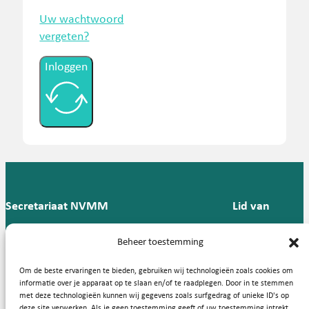
Uw wachtwoord
vergeten?
Inloggen
Secretariaat NVMM
Lid van
Postbus 909,
E:
T: 088 -
Beheer toestemming
9700 AX
secretariaat@nvmm.nl
237 12
Groningen
57
Om de beste ervaringen te bieden, gebruiken wij technologieën zoals cookies om
informatie over je apparaat op te slaan en/of te raadplegen. Door in te stemmen
met deze technologieën kunnen wij gegevens zoals surfgedrag of unieke ID's op
deze site verwerken. Als je geen toestemming geeft of uw toestemming intrekt,