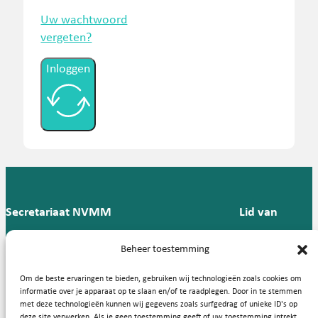
Uw wachtwoord
vergeten?
Inloggen
Secretariaat NVMM
Lid van
Postbus 909,
E:
T: 088 -
Beheer toestemming
9700 AX
secretariaat@nvmm.nl
237 12
Groningen
57
Om de beste ervaringen te bieden, gebruiken wij technologieën zoals cookies om
informatie over je apparaat op te slaan en/of te raadplegen. Door in te stemmen
met deze technologieën kunnen wij gegevens zoals surfgedrag of unieke ID's op
deze site verwerken. Als je geen toestemming geeft of uw toestemming intrekt,