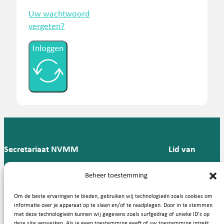
Uw wachtwoord
vergeten?
Inloggen
Secretariaat NVMM
Lid van
Postbus 909,
E:
T: 088 -
Beheer toestemming
9700 AX
secretariaat@nvmm.nl
237 12
Groningen
57
Om de beste ervaringen te bieden, gebruiken wij technologieën zoals cookies om
informatie over je apparaat op te slaan en/of te raadplegen. Door in te stemmen
met deze technologieën kunnen wij gegevens zoals surfgedrag of unieke ID's op
deze site verwerken. Als je geen toestemming geeft of uw toestemming intrekt,