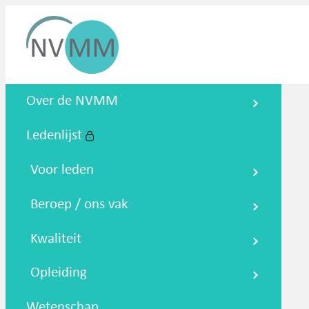
Nederlandse Vereniging voor
Over de NVMM
Medische Microbiologie
Ledenlijst
Zoeken
Podcasts
NTMM
NVAMM
Co
Voor leden
Beroep / ons vak
Kwaliteit
Opleiding
Wetenschap