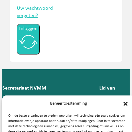
Uw wachtwoord
vergeten?
Inloggen
Secretariaat NVMM
Lid van
Postbus 909,
E:
T: 088 -
Beheer toestemming
9700 AX
secretariaat@nvmm.nl
237 12
Groningen
57
Om de beste ervaringen te bieden, gebruiken wij technologieën zoals cookies om
informatie over je apparaat op te slaan en/of te raadplegen. Door in te stemmen
met deze technologieën kunnen wij gegevens zoals surfgedrag of unieke ID's op
deze site verwerken. Als je geen toestemming geeft of uw toestemming intrekt,