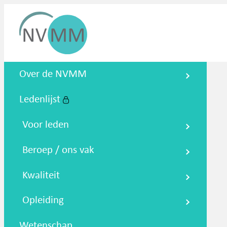
Nederlandse Vereniging voor
Over de NVMM
Medische Microbiologie
Ledenlijst
Zoeken
Podcasts
NTMM
NVAMM
Co
Voor leden
Beroep / ons vak
Kwaliteit
Opleiding
Wetenschap