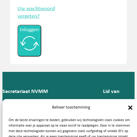
Uw wachtwoord
vergeten?
Inloggen
Secretariaat NVMM
Lid van
Postbus 909,
E:
T: 088 -
Beheer toestemming
9700 AX
secretariaat@nvmm.nl
237 12
Groningen
57
Om de beste ervaringen te bieden, gebruiken wij technologieën zoals cookies om
informatie over je apparaat op te slaan en/of te raadplegen. Door in te stemmen
met deze technologieën kunnen wij gegevens zoals surfgedrag of unieke ID's op
deze site verwerken. Als je geen toestemming geeft of uw toestemming intrekt,