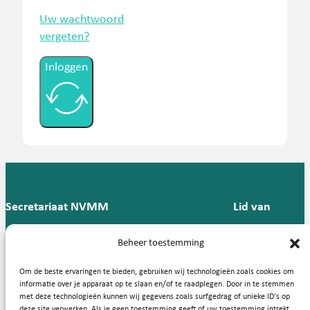
Uw wachtwoord
vergeten?
Inloggen
Secretariaat NVMM
Lid van
Postbus 909,
E:
T: 088 -
Beheer toestemming
9700 AX
secretariaat@nvmm.nl
237 12
Groningen
57
Om de beste ervaringen te bieden, gebruiken wij technologieën zoals cookies om
informatie over je apparaat op te slaan en/of te raadplegen. Door in te stemmen
met deze technologieën kunnen wij gegevens zoals surfgedrag of unieke ID's op
deze site verwerken. Als je geen toestemming geeft of uw toestemming intrekt,