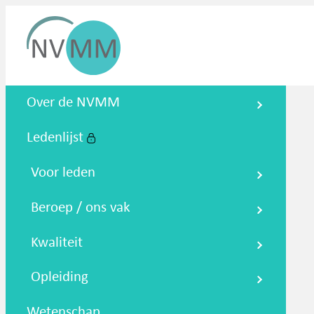
Nederlandse Vereniging voor
Over de NVMM
Medische Microbiologie
Ledenlijst
Zoeken
Podcasts
NTMM
NVAMM
Co
Voor leden
Beroep / ons vak
Kwaliteit
Opleiding
Wetenschap