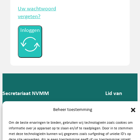
Uw wachtwoord
vergeten?
Inloggen
Secretariaat NVMM
Lid van
Postbus 909,
E:
T: 088 -
Beheer toestemming
9700 AX
secretariaat@nvmm.nl
237 12
Groningen
57
Om de beste ervaringen te bieden, gebruiken wij technologieën zoals cookies om
informatie over je apparaat op te slaan en/of te raadplegen. Door in te stemmen
met deze technologieën kunnen wij gegevens zoals surfgedrag of unieke ID's op
deze site verwerken. Als je geen toestemming geeft of uw toestemming intrekt,