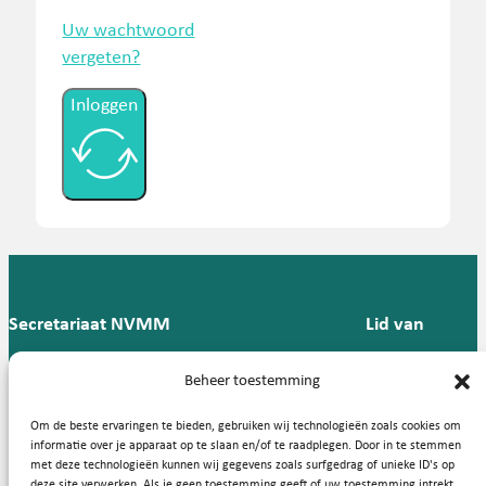
Uw wachtwoord
vergeten?
Inloggen
Secretariaat NVMM
Lid van
Postbus 909,
E:
T: 088 -
Beheer toestemming
9700 AX
secretariaat@nvmm.nl
237 12
Groningen
57
Om de beste ervaringen te bieden, gebruiken wij technologieën zoals cookies om
informatie over je apparaat op te slaan en/of te raadplegen. Door in te stemmen
met deze technologieën kunnen wij gegevens zoals surfgedrag of unieke ID's op
deze site verwerken. Als je geen toestemming geeft of uw toestemming intrekt,