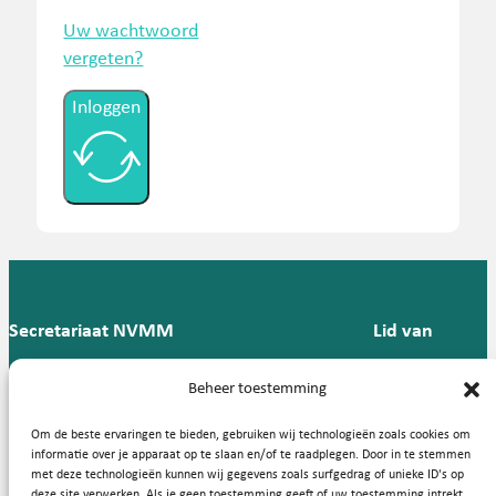
Uw wachtwoord
vergeten?
Inloggen
Secretariaat NVMM
Lid van
Postbus 909,
E:
T: 088 -
Beheer toestemming
9700 AX
secretariaat@nvmm.nl
237 12
Groningen
57
Om de beste ervaringen te bieden, gebruiken wij technologieën zoals cookies om
informatie over je apparaat op te slaan en/of te raadplegen. Door in te stemmen
met deze technologieën kunnen wij gegevens zoals surfgedrag of unieke ID's op
deze site verwerken. Als je geen toestemming geeft of uw toestemming intrekt,