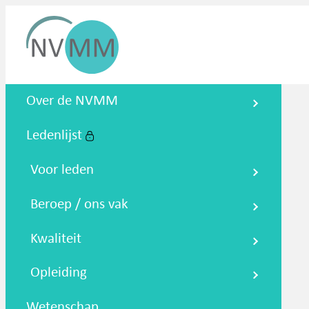
Nederlandse Vereniging voor
Over de NVMM
Medische Microbiologie
Ledenlijst
Zoeken
Podcasts
NTMM
NVAMM
Co
Voor leden
Beroep / ons vak
Kwaliteit
Opleiding
Wetenschap