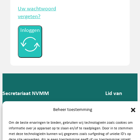
Uw wachtwoord
vergeten?
Inloggen
Secretariaat NVMM
Lid van
Postbus 909,
E:
T: 088 -
Beheer toestemming
9700 AX
secretariaat@nvmm.nl
237 12
Groningen
57
Om de beste ervaringen te bieden, gebruiken wij technologieën zoals cookies om
informatie over je apparaat op te slaan en/of te raadplegen. Door in te stemmen
met deze technologieën kunnen wij gegevens zoals surfgedrag of unieke ID's op
deze site verwerken. Als je geen toestemming geeft of uw toestemming intrekt,