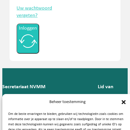
Uw wachtwoord
vergeten?
Inloggen
Secretariaat NVMM
Lid van
Postbus 909,
E:
T: 088 -
Beheer toestemming
9700 AX
secretariaat@nvmm.nl
237 12
Groningen
57
Om de beste ervaringen te bieden, gebruiken wij technologieën zoals cookies om
informatie over je apparaat op te slaan en/of te raadplegen. Door in te stemmen
met deze technologieën kunnen wij gegevens zoals surfgedrag of unieke ID's op
deze site verwerken. Als je geen toestemming geeft of uw toestemming intrekt,