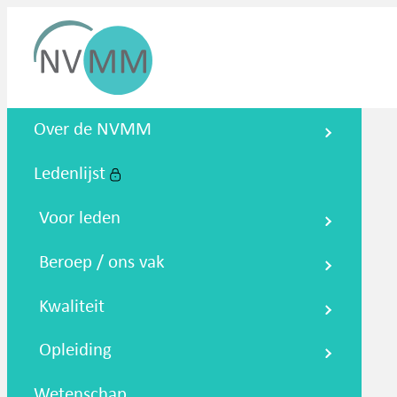
Nederlandse Vereniging voor
Over de NVMM
Medische Microbiologie
Ledenlijst
Zoeken
Podcasts
NTMM
NVAMM
Co
Voor leden
Beroep / ons vak
Kwaliteit
Opleiding
Wetenschap