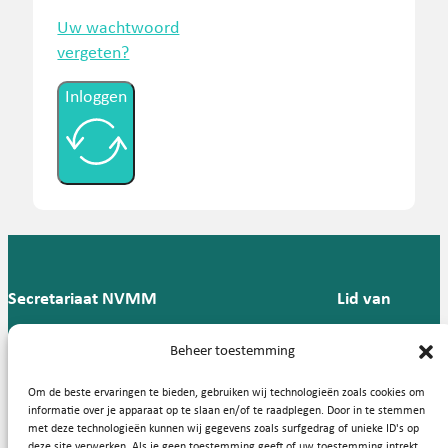
Uw wachtwoord
vergeten?
Inloggen
Secretariaat NVMM
Lid van
Postbus 909,
E:
T: 088 -
Beheer toestemming
9700 AX
secretariaat@nvmm.nl
237 12
Groningen
57
Om de beste ervaringen te bieden, gebruiken wij technologieën zoals cookies om
informatie over je apparaat op te slaan en/of te raadplegen. Door in te stemmen
met deze technologieën kunnen wij gegevens zoals surfgedrag of unieke ID's op
deze site verwerken. Als je geen toestemming geeft of uw toestemming intrekt,