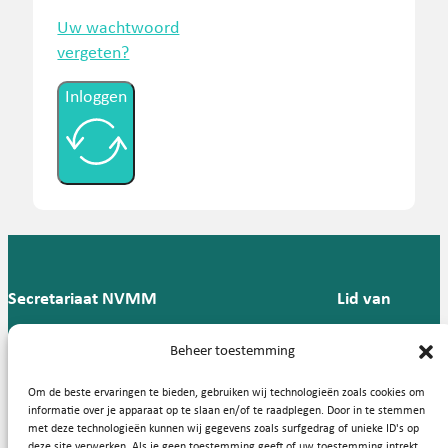
Uw wachtwoord
vergeten?
Inloggen
Secretariaat NVMM
Lid van
Postbus 909,
E:
T: 088 -
Beheer toestemming
9700 AX
secretariaat@nvmm.nl
237 12
Groningen
57
Om de beste ervaringen te bieden, gebruiken wij technologieën zoals cookies om
informatie over je apparaat op te slaan en/of te raadplegen. Door in te stemmen
met deze technologieën kunnen wij gegevens zoals surfgedrag of unieke ID's op
deze site verwerken. Als je geen toestemming geeft of uw toestemming intrekt,