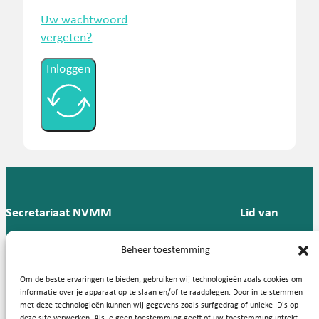
Uw wachtwoord
vergeten?
Inloggen
Secretariaat NVMM
Lid van
Postbus 909,
E:
T: 088 -
Beheer toestemming
9700 AX
secretariaat@nvmm.nl
237 12
Groningen
57
Om de beste ervaringen te bieden, gebruiken wij technologieën zoals cookies om
informatie over je apparaat op te slaan en/of te raadplegen. Door in te stemmen
met deze technologieën kunnen wij gegevens zoals surfgedrag of unieke ID's op
deze site verwerken. Als je geen toestemming geeft of uw toestemming intrekt,