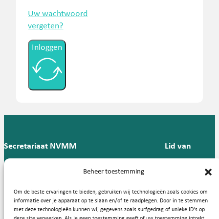
Uw wachtwoord
vergeten?
Inloggen
Secretariaat NVMM
Lid van
Postbus 909,
E:
T: 088 -
Beheer toestemming
9700 AX
secretariaat@nvmm.nl
237 12
Groningen
57
Om de beste ervaringen te bieden, gebruiken wij technologieën zoals cookies om
informatie over je apparaat op te slaan en/of te raadplegen. Door in te stemmen
met deze technologieën kunnen wij gegevens zoals surfgedrag of unieke ID's op
deze site verwerken. Als je geen toestemming geeft of uw toestemming intrekt,