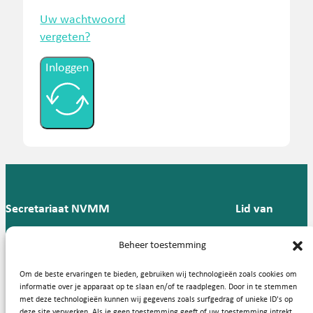
Uw wachtwoord
vergeten?
Inloggen
Secretariaat NVMM
Lid van
Postbus 909,
E:
T: 088 -
Beheer toestemming
9700 AX
secretariaat@nvmm.nl
237 12
Groningen
57
Om de beste ervaringen te bieden, gebruiken wij technologieën zoals cookies om
informatie over je apparaat op te slaan en/of te raadplegen. Door in te stemmen
met deze technologieën kunnen wij gegevens zoals surfgedrag of unieke ID's op
deze site verwerken. Als je geen toestemming geeft of uw toestemming intrekt,