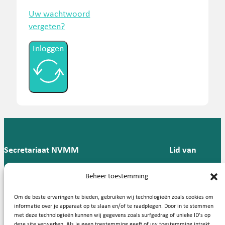
Uw wachtwoord
vergeten?
Inloggen
Secretariaat NVMM
Lid van
Postbus 909,
E:
T: 088 -
Beheer toestemming
9700 AX
secretariaat@nvmm.nl
237 12
Groningen
57
Om de beste ervaringen te bieden, gebruiken wij technologieën zoals cookies om
informatie over je apparaat op te slaan en/of te raadplegen. Door in te stemmen
met deze technologieën kunnen wij gegevens zoals surfgedrag of unieke ID's op
deze site verwerken. Als je geen toestemming geeft of uw toestemming intrekt,