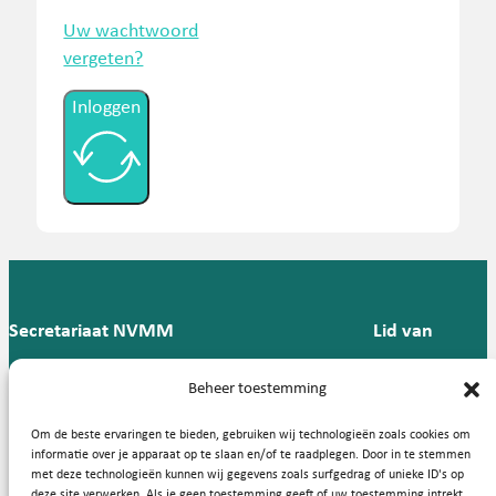
Uw wachtwoord
vergeten?
Inloggen
Secretariaat NVMM
Lid van
Postbus 909,
E:
T: 088 -
Beheer toestemming
9700 AX
secretariaat@nvmm.nl
237 12
Groningen
57
Om de beste ervaringen te bieden, gebruiken wij technologieën zoals cookies om
informatie over je apparaat op te slaan en/of te raadplegen. Door in te stemmen
met deze technologieën kunnen wij gegevens zoals surfgedrag of unieke ID's op
deze site verwerken. Als je geen toestemming geeft of uw toestemming intrekt,