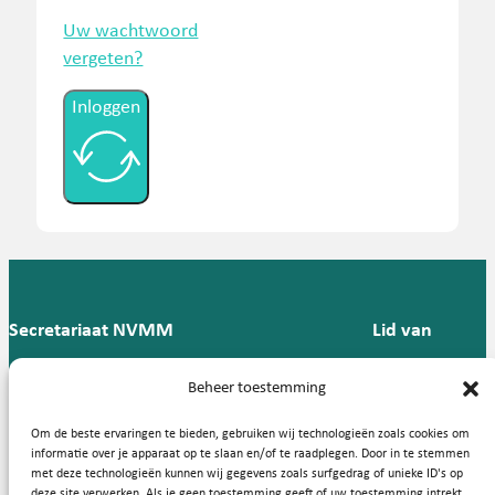
Uw wachtwoord
vergeten?
Inloggen
Secretariaat NVMM
Lid van
Postbus 909,
E:
T: 088 -
Beheer toestemming
9700 AX
secretariaat@nvmm.nl
237 12
Groningen
57
Om de beste ervaringen te bieden, gebruiken wij technologieën zoals cookies om
informatie over je apparaat op te slaan en/of te raadplegen. Door in te stemmen
met deze technologieën kunnen wij gegevens zoals surfgedrag of unieke ID's op
deze site verwerken. Als je geen toestemming geeft of uw toestemming intrekt,