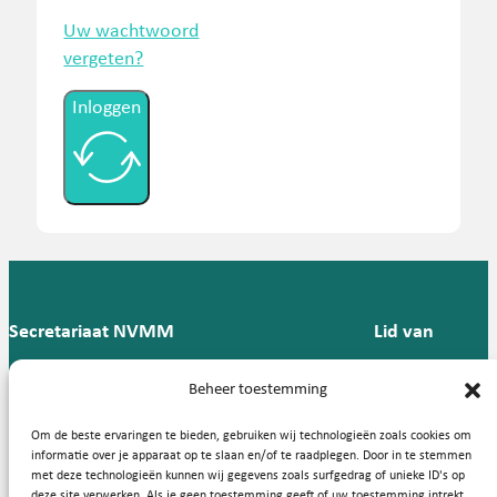
Uw wachtwoord
vergeten?
Inloggen
Secretariaat NVMM
Lid van
Postbus 909,
E:
T: 088 -
Beheer toestemming
9700 AX
secretariaat@nvmm.nl
237 12
Groningen
57
Om de beste ervaringen te bieden, gebruiken wij technologieën zoals cookies om
informatie over je apparaat op te slaan en/of te raadplegen. Door in te stemmen
met deze technologieën kunnen wij gegevens zoals surfgedrag of unieke ID's op
deze site verwerken. Als je geen toestemming geeft of uw toestemming intrekt,