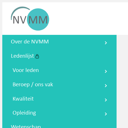
Nederlandse Vereniging voor
Over de NVMM
Medische Microbiologie
Ledenlijst
Zoeken
Podcasts
NTMM
NVAMM
Co
Voor leden
Beroep / ons vak
Kwaliteit
Opleiding
Wetenschap